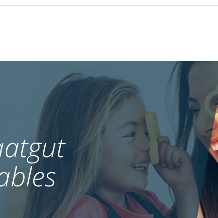
atgut
ables