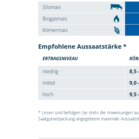
Silomais
Biogasmais
Körnermais
Empfohlene Aussaatstärke *
ERTRAGSNIVEAU
KÖR
niedrig
8,5 
mittel
9,0 
hoch
9,5 
* Lesen und befolgen Sie stets die Anweisungen auf 
Saatgutverpackung angegebene maximale Aussaatst