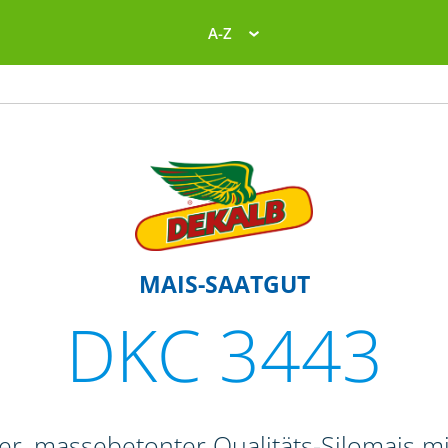
A-Z
MAIS-SAATGUT
DKC 3443
her, massebetonter Qualitäts-Silomais m