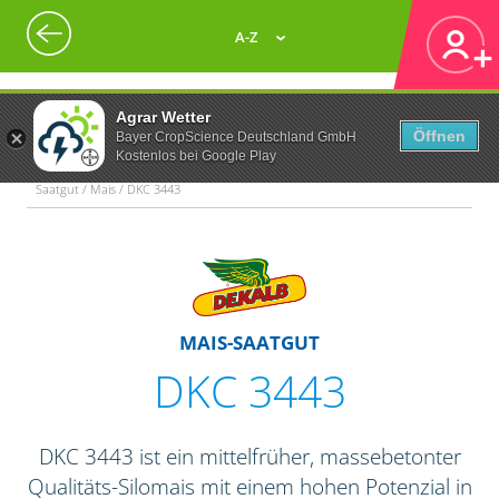
A-Z
Agrar Wetter
Öffnen
Bayer CropScience Deutschland GmbH
Kostenlos bei Google Play
Saatgut / Mais / DKC 3443
MAIS-SAATGUT
DKC 3443
DKC 3443 ist ein mittelfrüher, massebetonter
Qualitäts-Silomais mit einem hohen Potenzial in