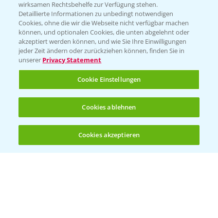
T.
+49 (0)174 346 564 1
wirksamen Rechtsbehelfe zur Verfügung stehen.
Detaillierte Informationen zu unbedingt notwendigen
Cookies, ohne die wir die Webseite nicht verfügbar machen
KONTAKT
können, und optionalen Cookies, die unten abgelehnt oder
akzeptiert werden können, und wie Sie Ihre Einwilligungen
jeder Zeit ändern oder zurückziehen können, finden Sie in
Hilfe in Notfällen
unserer
Privacy Statement
T.
+49 (0)214/30-20220
Cookie Einstellungen
Cookies ablehnen
Cookies akzeptieren
Öffnen
Bis zu 4 Produkte vergleichen:
(noch 4)
Folgen Sie uns