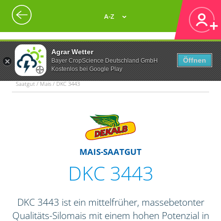
A-Z
Agrar Wetter
Öffnen
Bayer CropScience Deutschland GmbH
Kostenlos bei Google Play
Saatgut / Mais / DKC 3443
MAIS-SAATGUT
DKC 3443
DKC 3443 ist ein mittelfrüher, massebetonter
Qualitäts-Silomais mit einem hohen Potenzial in