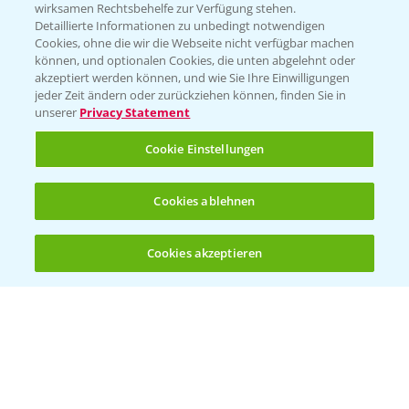
T.
+49 (0)174 346 564 1
wirksamen Rechtsbehelfe zur Verfügung stehen.
Detaillierte Informationen zu unbedingt notwendigen
Cookies, ohne die wir die Webseite nicht verfügbar machen
KONTAKT
können, und optionalen Cookies, die unten abgelehnt oder
akzeptiert werden können, und wie Sie Ihre Einwilligungen
jeder Zeit ändern oder zurückziehen können, finden Sie in
Hilfe in Notfällen
unserer
Privacy Statement
T.
+49 (0)214/30-20220
Cookie Einstellungen
Cookies ablehnen
Cookies akzeptieren
Öffnen
Bis zu 4 Produkte vergleichen:
(noch 4)
Folgen Sie uns