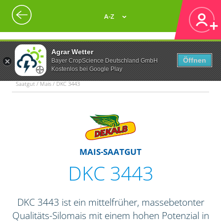
A-Z
Agrar Wetter
Öffnen
Bayer CropScience Deutschland GmbH
Kostenlos bei Google Play
Saatgut / Mais / DKC 3443
MAIS-SAATGUT
DKC 3443
DKC 3443 ist ein mittelfrüher, massebetonter
Qualitäts-Silomais mit einem hohen Potenzial in