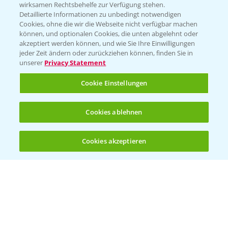
T.
+49 (0)174 346 564 1
wirksamen Rechtsbehelfe zur Verfügung stehen.
Detaillierte Informationen zu unbedingt notwendigen
Cookies, ohne die wir die Webseite nicht verfügbar machen
KONTAKT
können, und optionalen Cookies, die unten abgelehnt oder
akzeptiert werden können, und wie Sie Ihre Einwilligungen
jeder Zeit ändern oder zurückziehen können, finden Sie in
Hilfe in Notfällen
unserer
Privacy Statement
T.
+49 (0)214/30-20220
Cookie Einstellungen
Cookies ablehnen
Cookies akzeptieren
Öffnen
Bis zu 4 Produkte vergleichen:
(noch 4)
Folgen Sie uns