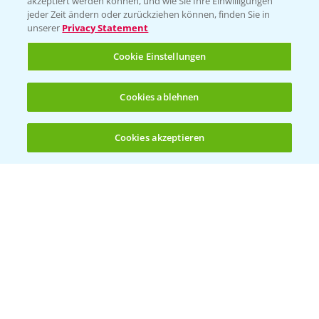
akzeptiert werden können, und wie Sie Ihre Einwilligungen
jeder Zeit ändern oder zurückziehen können, finden Sie in
Hilfe in Notfällen
unserer
Privacy Statement
T.
+49 (0)214/30-20220
Cookie Einstellungen
Cookies ablehnen
Cookies akzeptieren
Öffnen
Bis zu 4 Produkte vergleichen:
(noch 4)
Folgen Sie uns
Allgemeine Nutzungsbedingungen
Datenschutzerklärung
Impressum
Gebrauchshinweise