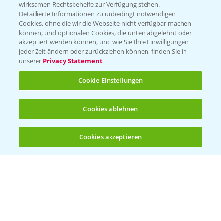
T.
+49 (0)174 346 564 1
wirksamen Rechtsbehelfe zur Verfügung stehen.
Detaillierte Informationen zu unbedingt notwendigen
Cookies, ohne die wir die Webseite nicht verfügbar machen
KONTAKT
können, und optionalen Cookies, die unten abgelehnt oder
akzeptiert werden können, und wie Sie Ihre Einwilligungen
jeder Zeit ändern oder zurückziehen können, finden Sie in
Hilfe in Notfällen
unserer
Privacy Statement
T.
+49 (0)214/30-20220
Cookie Einstellungen
Cookies ablehnen
Cookies akzeptieren
Öffnen
Bis zu 4 Produkte vergleichen:
(noch 4)
Folgen Sie uns