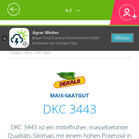
A-Z
Agrar Wetter
Öffnen
Bayer CropScience Deutschland GmbH
Kostenlos bei Google Play
Saatgut / Mais / DKC 3443
MAIS-SAATGUT
DKC 3443
DKC 3443 ist ein mittelfrüher, massebetonter
Qualitäts-Silomais mit einem hohen Potenzial in