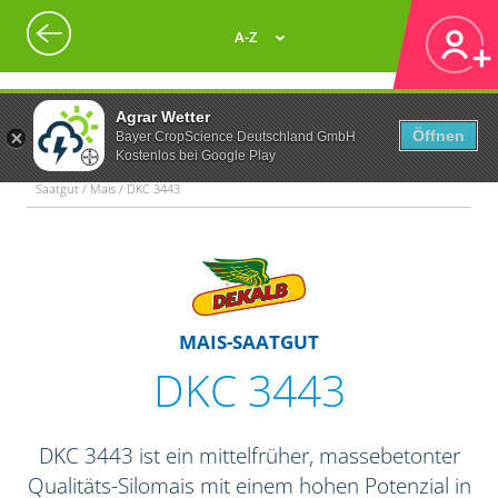
A-Z
Agrar Wetter
Öffnen
Bayer CropScience Deutschland GmbH
Kostenlos bei Google Play
Saatgut / Mais / DKC 3443
MAIS-SAATGUT
DKC 3443
DKC 3443 ist ein mittelfrüher, massebetonter
Qualitäts-Silomais mit einem hohen Potenzial in