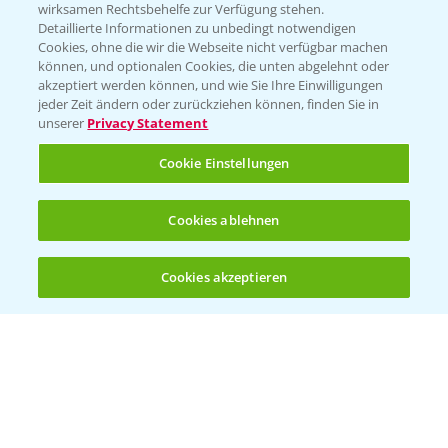
T.
+49 (0)174 346 564 1
wirksamen Rechtsbehelfe zur Verfügung stehen.
Detaillierte Informationen zu unbedingt notwendigen
Cookies, ohne die wir die Webseite nicht verfügbar machen
KONTAKT
können, und optionalen Cookies, die unten abgelehnt oder
akzeptiert werden können, und wie Sie Ihre Einwilligungen
jeder Zeit ändern oder zurückziehen können, finden Sie in
Hilfe in Notfällen
unserer
Privacy Statement
T.
+49 (0)214/30-20220
Cookie Einstellungen
Cookies ablehnen
Cookies akzeptieren
Öffnen
Bis zu 4 Produkte vergleichen:
(noch 4)
Folgen Sie uns