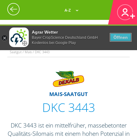
A-Z
Agrar Wetter
Öffnen
Bayer CropScience Deutschland GmbH
Kostenlos bei Google Play
Saatgut / Mais / DKC 3443
MAIS-SAATGUT
DKC 3443
DKC 3443 ist ein mittelfrüher, massebetonter
Qualitäts-Silomais mit einem hohen Potenzial in