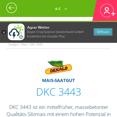
A-Z
Agrar Wetter
Öffnen
Bayer CropScience Deutschland GmbH
Kostenlos bei Google Play
Saatgut / Mais / DKC 3443
MAIS-SAATGUT
DKC 3443
DKC 3443 ist ein mittelfrüher, massebetonter
Qualitäts-Silomais mit einem hohen Potenzial in