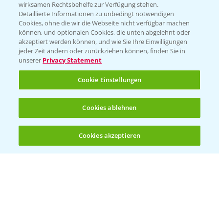
T.
+49 (0)174 346 564 1
wirksamen Rechtsbehelfe zur Verfügung stehen.
Detaillierte Informationen zu unbedingt notwendigen
Cookies, ohne die wir die Webseite nicht verfügbar machen
KONTAKT
können, und optionalen Cookies, die unten abgelehnt oder
akzeptiert werden können, und wie Sie Ihre Einwilligungen
jeder Zeit ändern oder zurückziehen können, finden Sie in
Hilfe in Notfällen
unserer
Privacy Statement
T.
+49 (0)214/30-20220
Cookie Einstellungen
Cookies ablehnen
Cookies akzeptieren
Öffnen
Bis zu 4 Produkte vergleichen:
(noch 4)
Folgen Sie uns