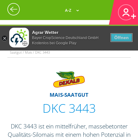
A-Z
Agrar Wetter
Öffnen
Bayer CropScience Deutschland GmbH
Kostenlos bei Google Play
Saatgut / Mais / DKC 3443
MAIS-SAATGUT
DKC 3443
DKC 3443 ist ein mittelfrüher, massebetonter
Qualitäts-Silomais mit einem hohen Potenzial in