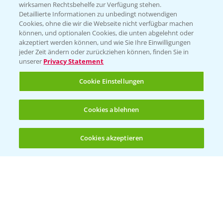
T.
+49 (0)174 346 564 1
wirksamen Rechtsbehelfe zur Verfügung stehen.
Detaillierte Informationen zu unbedingt notwendigen
Cookies, ohne die wir die Webseite nicht verfügbar machen
KONTAKT
können, und optionalen Cookies, die unten abgelehnt oder
akzeptiert werden können, und wie Sie Ihre Einwilligungen
jeder Zeit ändern oder zurückziehen können, finden Sie in
Hilfe in Notfällen
unserer
Privacy Statement
T.
+49 (0)214/30-20220
Cookie Einstellungen
Cookies ablehnen
Cookies akzeptieren
Öffnen
Bis zu 4 Produkte vergleichen:
(noch 4)
Folgen Sie uns