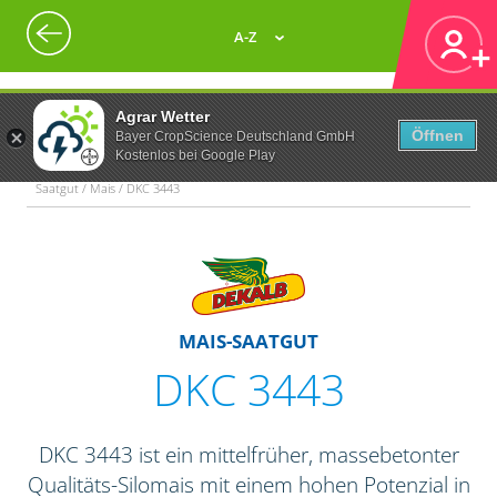
A-Z
Agrar Wetter
Öffnen
Bayer CropScience Deutschland GmbH
Kostenlos bei Google Play
Saatgut / Mais / DKC 3443
MAIS-SAATGUT
DKC 3443
DKC 3443 ist ein mittelfrüher, massebetonter
Qualitäts-Silomais mit einem hohen Potenzial in