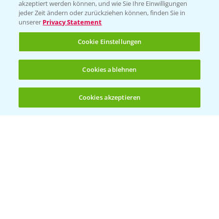
T.
+49 (0)174 346 564 1
akzeptiert werden können, und wie Sie Ihre Einwilligungen
jeder Zeit ändern oder zurückziehen können, finden Sie in
unserer
Privacy Statement
KONTAKT
Cookie Einstellungen
Hilfe in Notfällen
Cookies ablehnen
T.
+49 (0)214/30-20220
Cookies akzeptieren
Öffnen
Bis zu 4 Produkte vergleichen:
(noch 4)
Folgen Sie uns