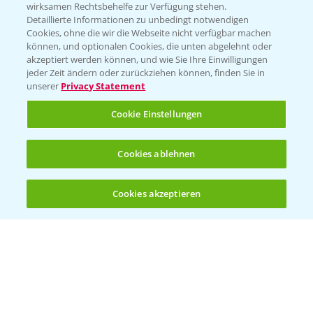
T.
+49 (0)174 346 564 1
wirksamen Rechtsbehelfe zur Verfügung stehen.
Detaillierte Informationen zu unbedingt notwendigen
Cookies, ohne die wir die Webseite nicht verfügbar machen
KONTAKT
können, und optionalen Cookies, die unten abgelehnt oder
akzeptiert werden können, und wie Sie Ihre Einwilligungen
jeder Zeit ändern oder zurückziehen können, finden Sie in
Hilfe in Notfällen
unserer
Privacy Statement
T.
+49 (0)214/30-20220
Cookie Einstellungen
Cookies ablehnen
Cookies akzeptieren
Öffnen
Bis zu 4 Produkte vergleichen:
(noch 4)
Folgen Sie uns