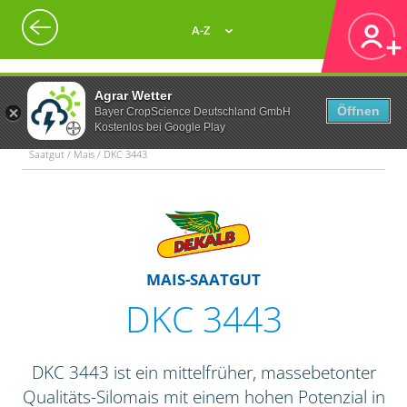
A-Z
Agrar Wetter
Öffnen
Bayer CropScience Deutschland GmbH
Kostenlos bei Google Play
Saatgut / Mais / DKC 3443
MAIS-SAATGUT
DKC 3443
DKC 3443 ist ein mittelfrüher, massebetonter
Qualitäts-Silomais mit einem hohen Potenzial in