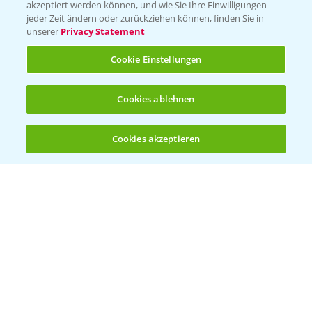
T.
+49 (0)174 346 564 1
akzeptiert werden können, und wie Sie Ihre Einwilligungen
jeder Zeit ändern oder zurückziehen können, finden Sie in
unserer
Privacy Statement
KONTAKT
Cookie Einstellungen
Hilfe in Notfällen
Cookies ablehnen
T.
+49 (0)214/30-20220
Cookies akzeptieren
Öffnen
Bis zu 4 Produkte vergleichen:
(noch 4)
Folgen Sie uns