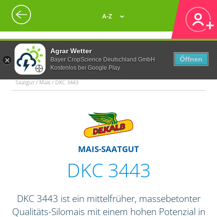
A-Z
Agrar Wetter
Öffnen
Bayer CropScience Deutschland GmbH
Kostenlos bei Google Play
Saatgut / Mais / DKC 3443
MAIS-SAATGUT
DKC 3443
DKC 3443 ist ein mittelfrüher, massebetonter
Qualitäts-Silomais mit einem hohen Potenzial in