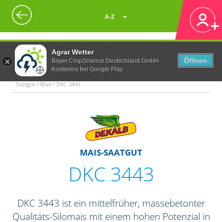
A-Z
Agrar Wetter
Öffnen
Bayer CropScience Deutschland GmbH
Kostenlos bei Google Play
Saatgut / Mais / DKC 3443
MAIS-SAATGUT
DKC 3443
DKC 3443 ist ein mittelfrüher, massebetonter
Qualitäts-Silomais mit einem hohen Potenzial in