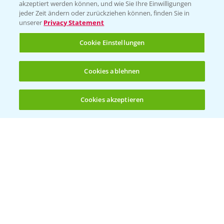
T.
+49 (0)174 346 564 1
akzeptiert werden können, und wie Sie Ihre Einwilligungen
jeder Zeit ändern oder zurückziehen können, finden Sie in
unserer
Privacy Statement
KONTAKT
Cookie Einstellungen
Hilfe in Notfällen
Cookies ablehnen
T.
+49 (0)214/30-20220
Cookies akzeptieren
Öffnen
Bis zu 4 Produkte vergleichen:
(noch 4)
Folgen Sie uns