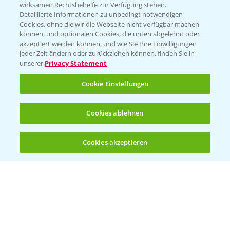
T.
+49 (0)174 346 564 1
wirksamen Rechtsbehelfe zur Verfügung stehen.
Detaillierte Informationen zu unbedingt notwendigen
Cookies, ohne die wir die Webseite nicht verfügbar machen
KONTAKT
können, und optionalen Cookies, die unten abgelehnt oder
akzeptiert werden können, und wie Sie Ihre Einwilligungen
jeder Zeit ändern oder zurückziehen können, finden Sie in
Hilfe in Notfällen
unserer
Privacy Statement
T.
+49 (0)214/30-20220
Cookie Einstellungen
Cookies ablehnen
Cookies akzeptieren
Öffnen
Bis zu 4 Produkte vergleichen:
(noch 4)
Folgen Sie uns