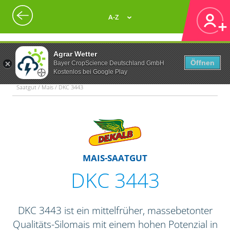
A-Z
Agrar Wetter
Öffnen
Bayer CropScience Deutschland GmbH
Kostenlos bei Google Play
Saatgut / Mais / DKC 3443
MAIS-SAATGUT
DKC 3443
DKC 3443 ist ein mittelfrüher, massebetonter
Qualitäts-Silomais mit einem hohen Potenzial in