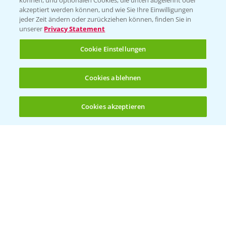
können, und optionalen Cookies, die unten abgelehnt oder
T.
+49 (0)174 346 564 1
akzeptiert werden können, und wie Sie Ihre Einwilligungen
jeder Zeit ändern oder zurückziehen können, finden Sie in
unserer
Privacy Statement
KONTAKT
Cookie Einstellungen
Hilfe in Notfällen
Cookies ablehnen
T.
+49 (0)214/30-20220
Cookies akzeptieren
Öffnen
Bis zu 4 Produkte vergleichen:
(noch 4)
Folgen Sie uns