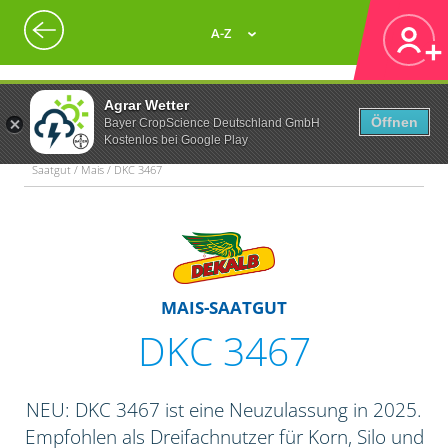
A-Z
Agrar Wetter
Öffnen
Bayer CropScience Deutschland GmbH
Kostenlos bei Google Play
Saatgut / Mais / DKC 3467
MAIS-SAATGUT
DKC 3467
NEU: DKC 3467 ist eine Neuzulassung in 2025.
Empfohlen als Dreifachnutzer für Korn, Silo und