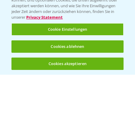
können, und optionalen Cookies, die unten abgelehnt oder
T.
+49 (0)174 346 564 1
akzeptiert werden können, und wie Sie Ihre Einwilligungen
jeder Zeit ändern oder zurückziehen können, finden Sie in
unserer
Privacy Statement
KONTAKT
Cookie Einstellungen
Hilfe in Notfällen
Cookies ablehnen
T.
+49 (0)214/30-20220
Cookies akzeptieren
Öffnen
Bis zu 4 Produkte vergleichen:
(noch 4)
Folgen Sie uns