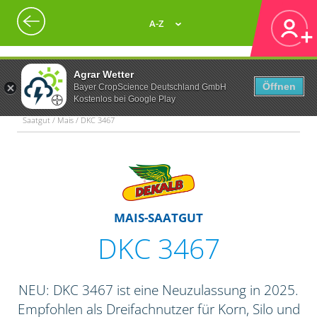
A-Z
Agrar Wetter
Öffnen
Bayer CropScience Deutschland GmbH
Kostenlos bei Google Play
Saatgut / Mais / DKC 3467
MAIS-SAATGUT
DKC 3467
NEU: DKC 3467 ist eine Neuzulassung in 2025.
Empfohlen als Dreifachnutzer für Korn, Silo und