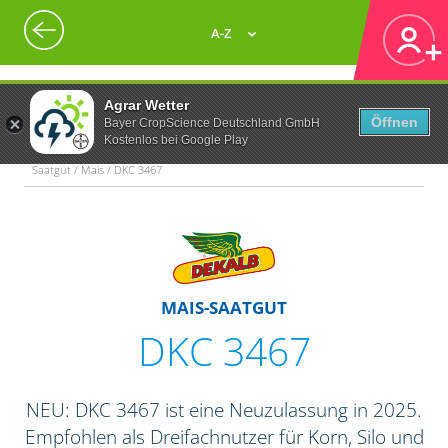
A-Z
Agrar Wetter
Öffnen
Bayer CropScience Deutschland GmbH
Kostenlos bei Google Play
Saatgut / Mais / DKC 3467
MAIS-SAATGUT
DKC 3467
NEU: DKC 3467 ist eine Neuzulassung in 2025.
Empfohlen als Dreifachnutzer für Korn, Silo und