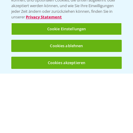
können, und optionalen Cookies, die unten abgelehnt oder
T.
+49 (0)174 346 564 1
akzeptiert werden können, und wie Sie Ihre Einwilligungen
jeder Zeit ändern oder zurückziehen können, finden Sie in
unserer
Privacy Statement
KONTAKT
Cookie Einstellungen
Hilfe in Notfällen
Cookies ablehnen
T.
+49 (0)214/30-20220
Cookies akzeptieren
Öffnen
Bis zu 4 Produkte vergleichen:
(noch 4)
Folgen Sie uns