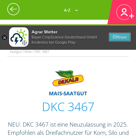
A-Z
Agrar Wetter
Öffnen
Bayer CropScience Deutschland GmbH
Kostenlos bei Google Play
Saatgut / Mais / DKC 3467
MAIS-SAATGUT
DKC 3467
NEU: DKC 3467 ist eine Neuzulassung in 2025.
Empfohlen als Dreifachnutzer für Korn, Silo und