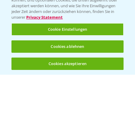
können, und optionalen Cookies, die unten abgelehnt oder
T.
+49 (0)174 346 564 1
akzeptiert werden können, und wie Sie Ihre Einwilligungen
jeder Zeit ändern oder zurückziehen können, finden Sie in
unserer
Privacy Statement
KONTAKT
Cookie Einstellungen
Hilfe in Notfällen
Cookies ablehnen
T.
+49 (0)214/30-20220
Cookies akzeptieren
Öffnen
Bis zu 4 Produkte vergleichen:
(noch 4)
Folgen Sie uns