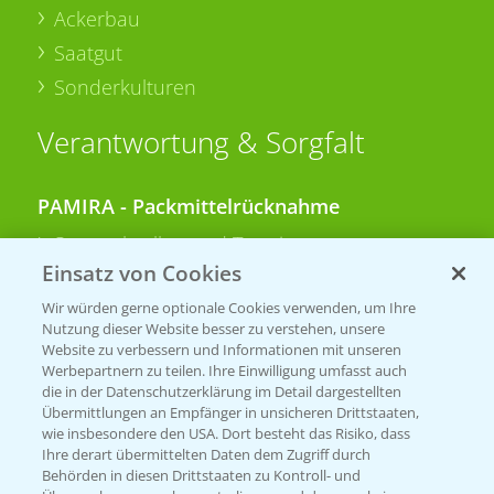
Ackerbau
Saatgut
Sonderkulturen
Verantwortung & Sorgfalt
PAMIRA - Packmittelrücknahme
Sammelstellen und Termine
Einsatz von Cookies
PRE - Chemikalien sicher entsorgen
Wir würden gerne optionale Cookies verwenden, um Ihre
Nutzung dieser Website besser zu verstehen, unsere
Sammelstellen und Termine
Website zu verbessern und Informationen mit unseren
Werbepartnern zu teilen. Ihre Einwilligung umfasst auch
die in der Datenschutzerklärung im Detail dargestellten
Übermittlungen an Empfänger in unsicheren Drittstaaten,
Kontakt & Notfall
wie insbesondere den USA. Dort besteht das Risiko, dass
Ihre derart übermittelten Daten dem Zugriff durch
Behörden in diesen Drittstaaten zu Kontroll- und
Beratung auf WhatsApp