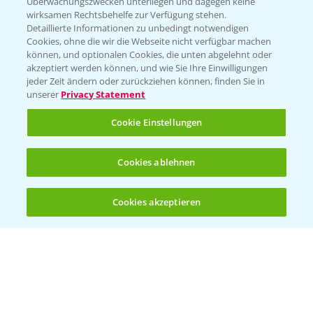
Überwachungszwecken unterliegen und dagegen keine
T.
+49 (0)174 346 564 1
wirksamen Rechtsbehelfe zur Verfügung stehen.
Detaillierte Informationen zu unbedingt notwendigen
Cookies, ohne die wir die Webseite nicht verfügbar machen
KONTAKT
können, und optionalen Cookies, die unten abgelehnt oder
akzeptiert werden können, und wie Sie Ihre Einwilligungen
jeder Zeit ändern oder zurückziehen können, finden Sie in
Hilfe in Notfällen
unserer
Privacy Statement
T.
+49 (0)214/30-20220
Cookie Einstellungen
Cookies ablehnen
Cookies akzeptieren
Öffnen
Bis zu 4 Produkte vergleichen:
(noch 4)
Folgen Sie uns