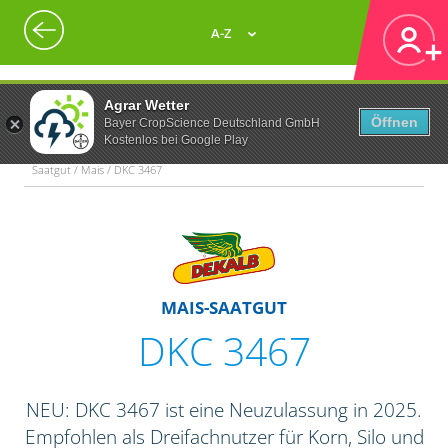
A-Z
Agrar Wetter
Öffnen
Bayer CropScience Deutschland GmbH
Kostenlos bei Google Play
Saatgut / Mais / DKC 3467
MAIS-SAATGUT
DKC 3467
NEU: DKC 3467 ist eine Neuzulassung in 2025.
Empfohlen als Dreifachnutzer für Korn, Silo und