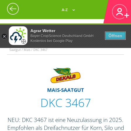
A-Z
Agrar Wetter
Öffnen
Bayer CropScience Deutschland GmbH
Kostenlos bei Google Play
Saatgut / Mais / DKC 3467
MAIS-SAATGUT
DKC 3467
NEU: DKC 3467 ist eine Neuzulassung in 2025.
Empfohlen als Dreifachnutzer für Korn, Silo und