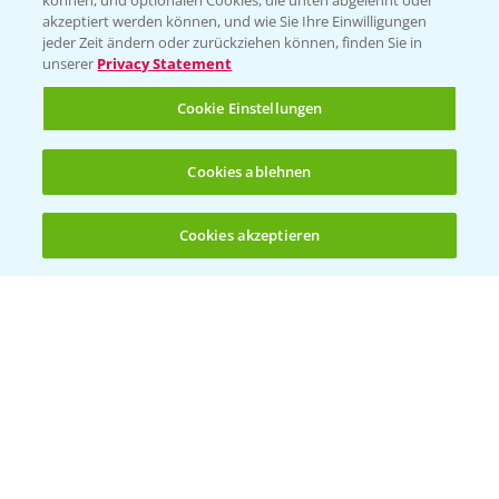
können, und optionalen Cookies, die unten abgelehnt oder
T.
+49 (0)174 346 564 1
akzeptiert werden können, und wie Sie Ihre Einwilligungen
jeder Zeit ändern oder zurückziehen können, finden Sie in
unserer
Privacy Statement
KONTAKT
Cookie Einstellungen
Hilfe in Notfällen
Cookies ablehnen
T.
+49 (0)214/30-20220
Cookies akzeptieren
Öffnen
Bis zu 4 Produkte vergleichen:
(noch 4)
Folgen Sie uns