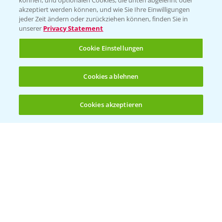
können, und optionalen Cookies, die unten abgelehnt oder
T.
+49 (0)174 346 564 1
akzeptiert werden können, und wie Sie Ihre Einwilligungen
jeder Zeit ändern oder zurückziehen können, finden Sie in
unserer
Privacy Statement
KONTAKT
Cookie Einstellungen
Hilfe in Notfällen
Cookies ablehnen
T.
+49 (0)214/30-20220
Cookies akzeptieren
Öffnen
Bis zu 4 Produkte vergleichen:
(noch 4)
Folgen Sie uns