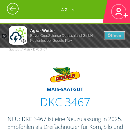
A-Z
Agrar Wetter
Öffnen
Bayer CropScience Deutschland GmbH
Kostenlos bei Google Play
Saatgut / Mais / DKC 3467
MAIS-SAATGUT
DKC 3467
NEU: DKC 3467 ist eine Neuzulassung in 2025.
Empfohlen als Dreifachnutzer für Korn, Silo und