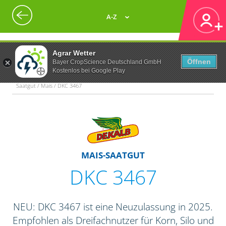
A-Z
Agrar Wetter
Öffnen
Bayer CropScience Deutschland GmbH
Kostenlos bei Google Play
Saatgut / Mais / DKC 3467
MAIS-SAATGUT
DKC 3467
NEU: DKC 3467 ist eine Neuzulassung in 2025.
Empfohlen als Dreifachnutzer für Korn, Silo und