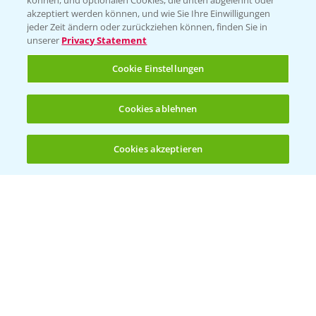
können, und optionalen Cookies, die unten abgelehnt oder
T.
+49 (0)174 346 564 1
akzeptiert werden können, und wie Sie Ihre Einwilligungen
jeder Zeit ändern oder zurückziehen können, finden Sie in
unserer
Privacy Statement
KONTAKT
Cookie Einstellungen
Hilfe in Notfällen
Cookies ablehnen
T.
+49 (0)214/30-20220
Cookies akzeptieren
Öffnen
Bis zu 4 Produkte vergleichen:
(noch 4)
Folgen Sie uns