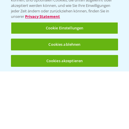
können, und optionalen Cookies, die unten abgelehnt oder
T.
+49 (0)174 346 564 1
akzeptiert werden können, und wie Sie Ihre Einwilligungen
jeder Zeit ändern oder zurückziehen können, finden Sie in
unserer
Privacy Statement
KONTAKT
Cookie Einstellungen
Hilfe in Notfällen
Cookies ablehnen
T.
+49 (0)214/30-20220
Cookies akzeptieren
Öffnen
Bis zu 4 Produkte vergleichen:
(noch 4)
Folgen Sie uns