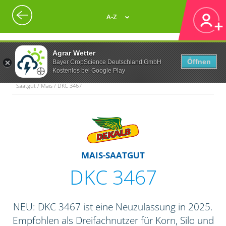
A-Z
Agrar Wetter
Öffnen
Bayer CropScience Deutschland GmbH
Kostenlos bei Google Play
Saatgut / Mais / DKC 3467
MAIS-SAATGUT
DKC 3467
NEU: DKC 3467 ist eine Neuzulassung in 2025.
Empfohlen als Dreifachnutzer für Korn, Silo und