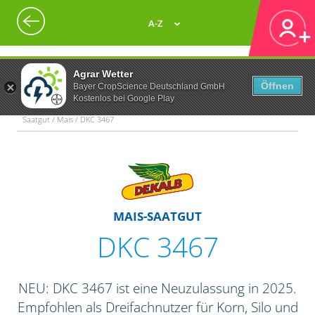
A-Z
Agrar Wetter
Öffnen
Bayer CropScience Deutschland GmbH
Kostenlos bei Google Play
Saatgut / Mais / DKC 3467
MAIS-SAATGUT
DKC 3467
NEU: DKC 3467 ist eine Neuzulassung in 2025.
Empfohlen als Dreifachnutzer für Korn, Silo und