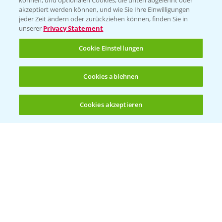
können, und optionalen Cookies, die unten abgelehnt oder
T.
+49 (0)174 346 564 1
akzeptiert werden können, und wie Sie Ihre Einwilligungen
jeder Zeit ändern oder zurückziehen können, finden Sie in
unserer
Privacy Statement
KONTAKT
Cookie Einstellungen
Hilfe in Notfällen
Cookies ablehnen
T.
+49 (0)214/30-20220
Cookies akzeptieren
Öffnen
Bis zu 4 Produkte vergleichen:
(noch 4)
Folgen Sie uns