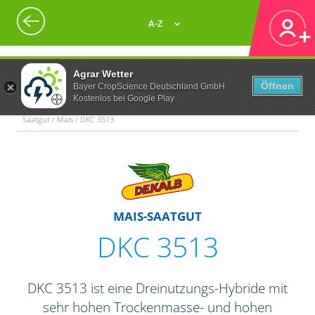
A-Z
Agrar Wetter
Öffnen
Bayer CropScience Deutschland GmbH
Kostenlos bei Google Play
Saatgut / Mais / DKC 3513
MAIS-SAATGUT
DKC 3513
DKC 3513 ist eine Dreinutzungs-Hybride mit
sehr hohen Trockenmasse- und hohen