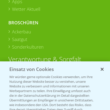
Apps
Wetter Aktuell
BROSCHÜREN
Ackerbau
Saatgut
Sonderkulturen
Verantwortung & Sorgfalt
Einsatz von Cookies
PAMIRA - Packmittelrücknahme
Wir würden gerne optionale Cookies verwenden, um Ihre
Sammelstellen und Termine
Nutzung dieser Website besser zu verstehen, unsere
Website zu verbessern und Informationen mit unseren
Werbepartnern zu teilen. Ihre Einwilligung umfasst auch
PRE - Chemikalien sicher entsorgen
die in der Datenschutzerklärung im Detail dargestellten
Übermittlungen an Empfänger in unsicheren Drittstaaten,
Sammelstellen und Termine
wie insbesondere den USA. Dort besteht das Risiko, dass
Ihre derart übermittelten Daten dem Zugriff durch