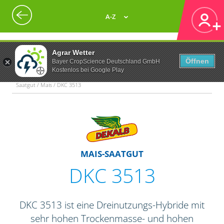
A-Z
Agrar Wetter
Öffnen
Bayer CropScience Deutschland GmbH
Kostenlos bei Google Play
Saatgut / Mais / DKC 3513
MAIS-SAATGUT
DKC 3513
DKC 3513 ist eine Dreinutzungs-Hybride mit
sehr hohen Trockenmasse- und hohen