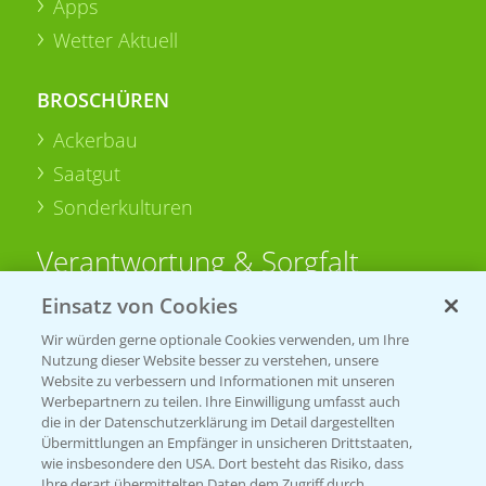
Apps
Wetter Aktuell
BROSCHÜREN
Ackerbau
Saatgut
Sonderkulturen
Verantwortung & Sorgfalt
Einsatz von Cookies
PAMIRA - Packmittelrücknahme
Wir würden gerne optionale Cookies verwenden, um Ihre
Sammelstellen und Termine
Nutzung dieser Website besser zu verstehen, unsere
Website zu verbessern und Informationen mit unseren
Werbepartnern zu teilen. Ihre Einwilligung umfasst auch
PRE - Chemikalien sicher entsorgen
die in der Datenschutzerklärung im Detail dargestellten
Übermittlungen an Empfänger in unsicheren Drittstaaten,
Sammelstellen und Termine
wie insbesondere den USA. Dort besteht das Risiko, dass
Ihre derart übermittelten Daten dem Zugriff durch