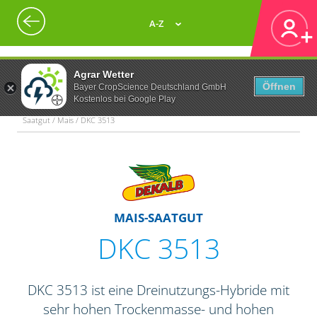
A-Z
Agrar Wetter
Öffnen
Bayer CropScience Deutschland GmbH
Kostenlos bei Google Play
Saatgut / Mais / DKC 3513
MAIS-SAATGUT
DKC 3513
DKC 3513 ist eine Dreinutzungs-Hybride mit
sehr hohen Trockenmasse- und hohen