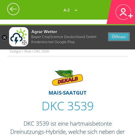
A-Z
Agrar Wetter
Öffnen
Bayer CropScience Deutschland GmbH
Kostenlos bei Google Play
Saatgut / Mais / DKC 3539
MAIS-SAATGUT
DKC 3539
DKC 3539 ist eine hartmaisbetonte
Dreinutzungs-Hybride, welche sich neben der