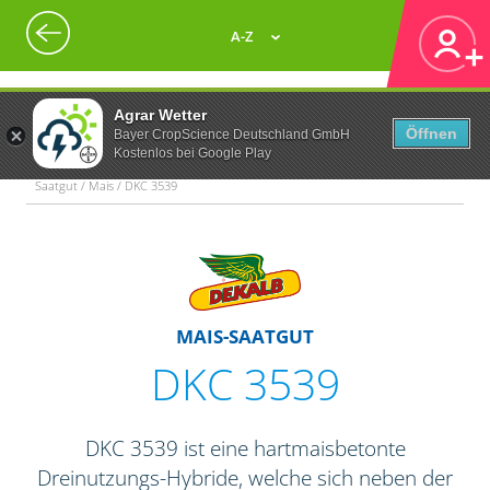
A-Z
Agrar Wetter
Öffnen
Bayer CropScience Deutschland GmbH
Kostenlos bei Google Play
Saatgut / Mais / DKC 3539
MAIS-SAATGUT
DKC 3539
DKC 3539 ist eine hartmaisbetonte
Dreinutzungs-Hybride, welche sich neben der