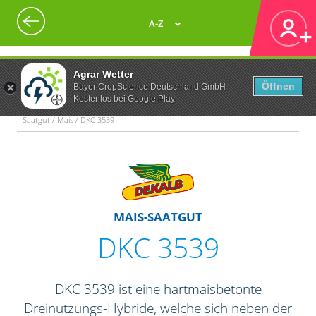
A-Z
Agrar Wetter
Öffnen
Bayer CropScience Deutschland GmbH
Kostenlos bei Google Play
Saatgut / Mais / DKC 3539
MAIS-SAATGUT
DKC 3539
DKC 3539 ist eine hartmaisbetonte
Dreinutzungs-Hybride, welche sich neben der