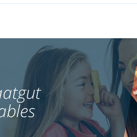
atgut
ables