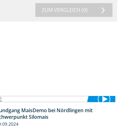
ZUM VERGLEICH
(0)
undgang MaisDemo bei Nördlingen mit
10:51
chwerpunkt Silomais
9.09.2024