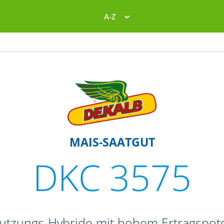
A-Z
MAIS-SAATGUT
DKC 3575
nutzungs-Hybride mit hohem Ertragspote