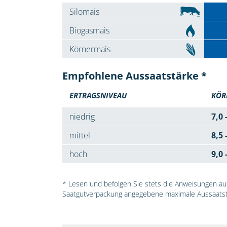
Silomais
Biogasmais
Körnermais
Empfohlene Aussaatstärke *
ERTRAGSNIVEAU
KÖR
niedrig
7,0 
mittel
8,5 
hoch
9,0 
* Lesen und befolgen Sie stets die Anweisungen auf 
Saatgutverpackung angegebene maximale Aussaatst