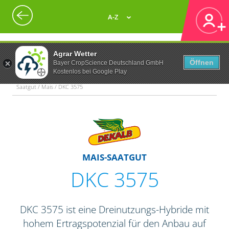
A-Z
Agrar Wetter
Öffnen
Bayer CropScience Deutschland GmbH
Kostenlos bei Google Play
Saatgut / Mais / DKC 3575
MAIS-SAATGUT
DKC 3575
DKC 3575 ist eine Dreinutzungs-Hybride mit
hohem Ertragspotenzial für den Anbau auf