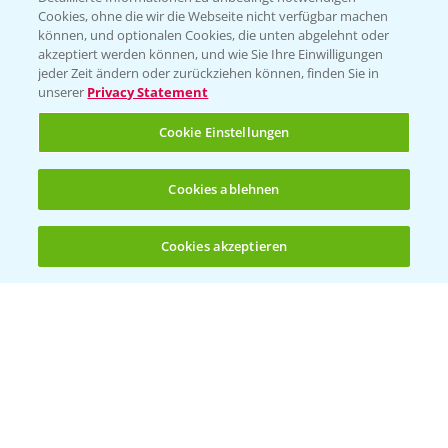
Cookies, ohne die wir die Webseite nicht verfügbar machen
können, und optionalen Cookies, die unten abgelehnt oder
PAMIRA - Packmittelrücknahme
akzeptiert werden können, und wie Sie Ihre Einwilligungen
jeder Zeit ändern oder zurückziehen können, finden Sie in
Sammelstellen und Termine
unserer
Privacy Statement
PRE - Chemikalien sicher entsorgen
Cookie Einstellungen
Sammelstellen und Termine
Cookies ablehnen
Kontakt & Notfall
Cookies akzeptieren
Öffnen
Bis zu 4 Produkte vergleichen:
(noch 4)
Beratung auf WhatsApp
T.
+49 (0)174 346 564 1
KONTAKT
Hilfe in Notfällen