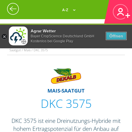
A-Z
Agrar Wetter
Öffnen
Bayer CropScience Deutschland GmbH
Kostenlos bei Google Play
Saatgut / Mais / DKC 3575
MAIS-SAATGUT
DKC 3575
DKC 3575 ist eine Dreinutzungs-Hybride mit
hohem Ertragspotenzial für den Anbau auf