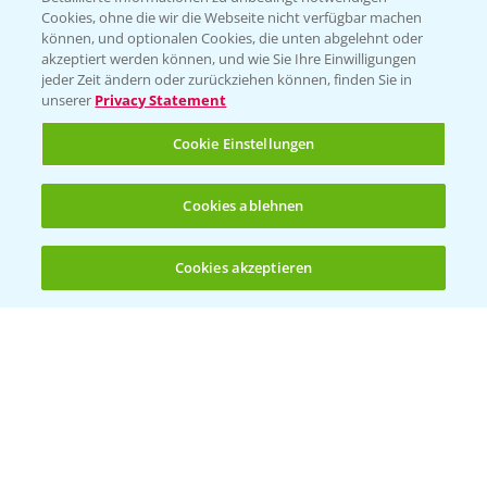
Cookies, ohne die wir die Webseite nicht verfügbar machen
können, und optionalen Cookies, die unten abgelehnt oder
PAMIRA - Packmittelrücknahme
akzeptiert werden können, und wie Sie Ihre Einwilligungen
jeder Zeit ändern oder zurückziehen können, finden Sie in
Sammelstellen und Termine
unserer
Privacy Statement
PRE - Chemikalien sicher entsorgen
Cookie Einstellungen
Sammelstellen und Termine
Cookies ablehnen
Kontakt & Notfall
Cookies akzeptieren
Öffnen
Bis zu 4 Produkte vergleichen:
(noch 4)
Beratung auf WhatsApp
T.
+49 (0)174 346 564 1
KONTAKT
Hilfe in Notfällen