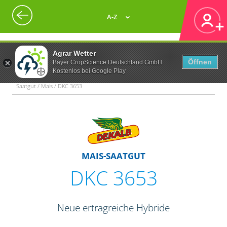
A-Z
Agrar Wetter
Öffnen
Bayer CropScience Deutschland GmbH
Kostenlos bei Google Play
Saatgut / Mais / DKC 3653
MAIS-SAATGUT
DKC 3653
Neue ertragreiche Hybride