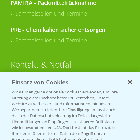
PAMIRA - Packmittelrücknahme
Sammelstellen und Termine
PRE - Chemikalien sicher entsorgen
Sammelstellen und Termine
Kontakt & Notfall
Einsatz von Cookies
Beratung auf WhatsApp
T.
+49 (0)174 346 564 1
Wir würden gerne optionale Cookies verwenden, um Ihre
Nutzung dieser Website besser zu verstehen, unsere
Website zu verbessern und Informationen mit unseren
KONTAKT
Werbepartnern zu teilen. Ihre Einwilligung umfasst auch
die in der Datenschutzerklärung im Detail dargestellten
Übermittlungen an Empfänger in unsicheren Drittstaaten,
Hilfe in Notfällen
wie insbesondere den USA. Dort besteht das Risiko, dass
Ihre derart übermittelten Daten dem Zugriff durch
T.
+49 (0)214/30-20220
Behörden in diesen Drittstaaten zu Kontroll- und