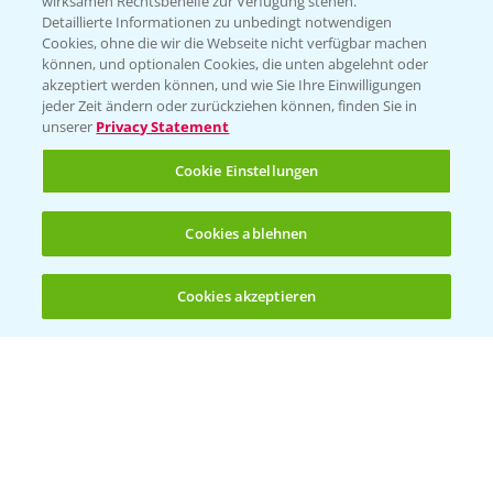
wirksamen Rechtsbehelfe zur Verfügung stehen.
Detaillierte Informationen zu unbedingt notwendigen
Cookies, ohne die wir die Webseite nicht verfügbar machen
Beratung auf WhatsApp
können, und optionalen Cookies, die unten abgelehnt oder
T.
+49 (0)174 346 564 1
akzeptiert werden können, und wie Sie Ihre Einwilligungen
jeder Zeit ändern oder zurückziehen können, finden Sie in
unserer
Privacy Statement
KONTAKT
Cookie Einstellungen
Hilfe in Notfällen
Cookies ablehnen
T.
+49 (0)214/30-20220
Cookies akzeptieren
Öffnen
Bis zu 4 Produkte vergleichen:
(noch 4)
Folgen Sie uns