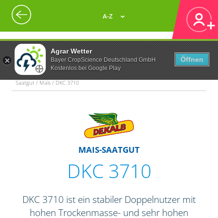
A-Z
Agrar Wetter
Öffnen
Bayer CropScience Deutschland GmbH
Kostenlos bei Google Play
Saatgut / Mais / DKC 3710
MAIS-SAATGUT
DKC 3710
DKC 3710 ist ein stabiler Doppelnutzer mit
hohen Trockenmasse- und sehr hohen