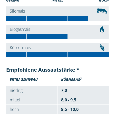
GERING
MITTEL
HOCH
Silomais
Biogasmais
Körnermais
Empfohlene Aussaatstärke *
2
ERTRAGSNIVEAU
KÖRNER/M
niedrig
7,0
mittel
8,0 - 9,5
hoch
8,5 - 10,0