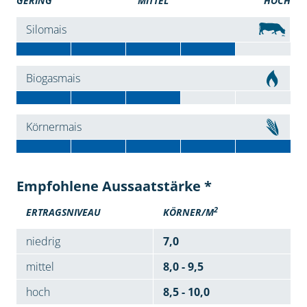
GERING
MITTEL
HOCH
Silomais
Biogasmais
Körnermais
Empfohlene Aussaatstärke *
2
ERTRAGSNIVEAU
KÖRNER/M
niedrig
7,0
mittel
8,0 - 9,5
hoch
8,5 - 10,0