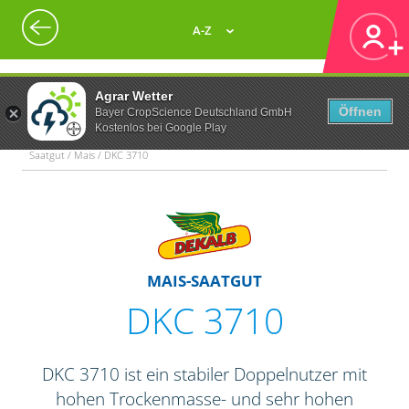
A-Z
Agrar Wetter
Öffnen
Bayer CropScience Deutschland GmbH
Kostenlos bei Google Play
Saatgut / Mais / DKC 3710
MAIS-SAATGUT
DKC 3710
DKC 3710 ist ein stabiler Doppelnutzer mit
hohen Trockenmasse- und sehr hohen