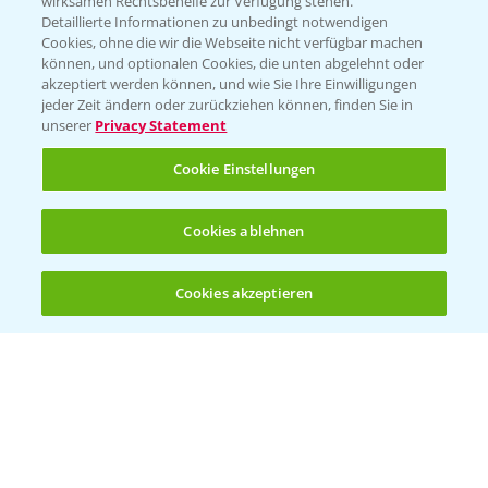
wirksamen Rechtsbehelfe zur Verfügung stehen.
Detaillierte Informationen zu unbedingt notwendigen
Cookies, ohne die wir die Webseite nicht verfügbar machen
Beratung auf WhatsApp
können, und optionalen Cookies, die unten abgelehnt oder
T.
+49 (0)174 346 564 1
akzeptiert werden können, und wie Sie Ihre Einwilligungen
jeder Zeit ändern oder zurückziehen können, finden Sie in
unserer
Privacy Statement
KONTAKT
Cookie Einstellungen
Hilfe in Notfällen
Cookies ablehnen
T.
+49 (0)214/30-20220
Cookies akzeptieren
Öffnen
Bis zu 4 Produkte vergleichen:
(noch 4)
Folgen Sie uns