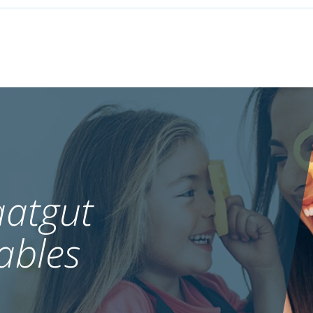
atgut
ables