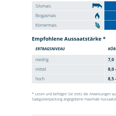
Silomais
Biogasmais
Körnermais
Empfohlene Aussaatstärke *
ERTRAGSNIVEAU
KÖR
niedrig
7,0
mittel
8,0 
hoch
8,5 
* Lesen und befolgen Sie stets die Anweisungen auf 
Saatgutverpackung angegebene maximale Aussaatst