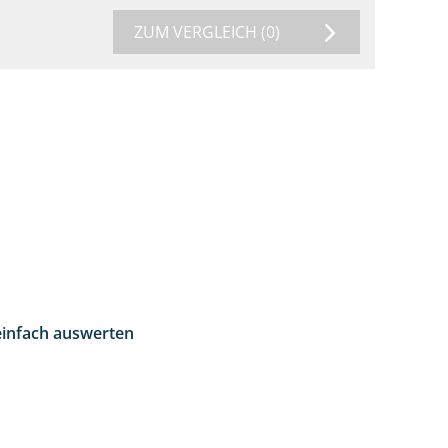
ZUM VERGLEICH
(0)
einfach auswerten
5:18