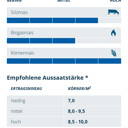
GERING
MITTEL
HOCH
Silomais
Biogasmais
Körnermais
Empfohlene Aussaatstärke *
2
ERTRAGSNIVEAU
KÖRNER/M
niedrig
7,0
mittel
8,0 - 9,5
hoch
8,5 - 10,0