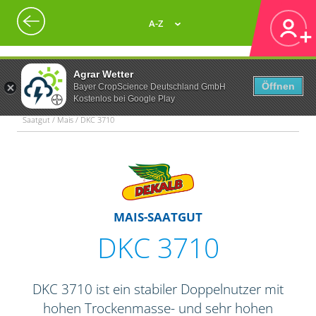
A-Z
Agrar Wetter
Öffnen
Bayer CropScience Deutschland GmbH
Kostenlos bei Google Play
Saatgut / Mais / DKC 3710
MAIS-SAATGUT
DKC 3710
DKC 3710 ist ein stabiler Doppelnutzer mit
hohen Trockenmasse- und sehr hohen