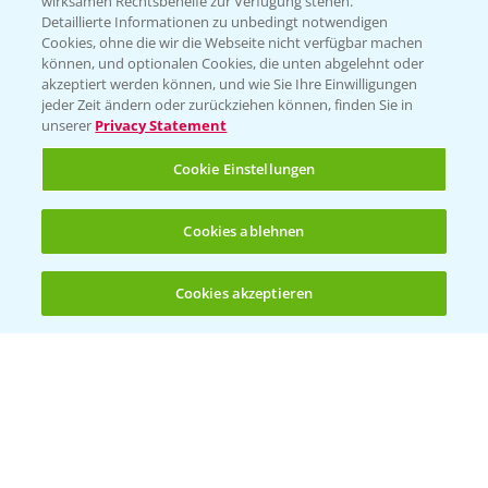
wirksamen Rechtsbehelfe zur Verfügung stehen.
Detaillierte Informationen zu unbedingt notwendigen
Cookies, ohne die wir die Webseite nicht verfügbar machen
Beratung auf WhatsApp
können, und optionalen Cookies, die unten abgelehnt oder
T.
+49 (0)174 346 564 1
akzeptiert werden können, und wie Sie Ihre Einwilligungen
jeder Zeit ändern oder zurückziehen können, finden Sie in
unserer
Privacy Statement
KONTAKT
Cookie Einstellungen
Hilfe in Notfällen
Cookies ablehnen
T.
+49 (0)214/30-20220
Cookies akzeptieren
Öffnen
Bis zu 4 Produkte vergleichen:
(noch 4)
Folgen Sie uns