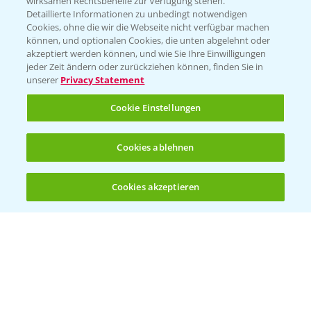
wirksamen Rechtsbehelfe zur Verfügung stehen.
Detaillierte Informationen zu unbedingt notwendigen
Cookies, ohne die wir die Webseite nicht verfügbar machen
Beratung auf WhatsApp
können, und optionalen Cookies, die unten abgelehnt oder
T.
+49 (0)174 346 564 1
akzeptiert werden können, und wie Sie Ihre Einwilligungen
jeder Zeit ändern oder zurückziehen können, finden Sie in
unserer
Privacy Statement
KONTAKT
Cookie Einstellungen
Hilfe in Notfällen
Cookies ablehnen
T.
+49 (0)214/30-20220
Cookies akzeptieren
Öffnen
Bis zu 4 Produkte vergleichen:
(noch 4)
Folgen Sie uns