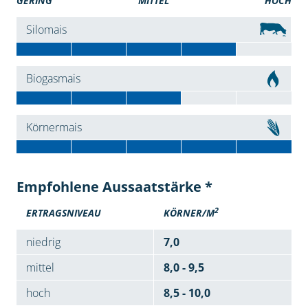
GERING
MITTEL
HOCH
Silomais
Biogasmais
Körnermais
Empfohlene Aussaatstärke *
2
ERTRAGSNIVEAU
KÖRNER/M
niedrig
7,0
mittel
8,0 - 9,5
hoch
8,5 - 10,0