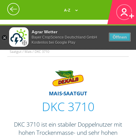
A-Z
Agrar Wetter
Öffnen
Bayer CropScience Deutschland GmbH
Kostenlos bei Google Play
Saatgut / Mais / DKC 3710
MAIS-SAATGUT
DKC 3710
DKC 3710 ist ein stabiler Doppelnutzer mit
hohen Trockenmasse- und sehr hohen