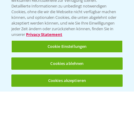
wirksamen Rechtsbehelfe zur Verfügung stehen.
Detaillierte Informationen zu unbedingt notwendigen
Cookies, ohne die wir die Webseite nicht verfügbar machen
Beratung auf WhatsApp
können, und optionalen Cookies, die unten abgelehnt oder
T.
+49 (0)174 346 564 1
akzeptiert werden können, und wie Sie Ihre Einwilligungen
jeder Zeit ändern oder zurückziehen können, finden Sie in
unserer
Privacy Statement
KONTAKT
Cookie Einstellungen
Hilfe in Notfällen
Cookies ablehnen
T.
+49 (0)214/30-20220
Cookies akzeptieren
Öffnen
Bis zu 4 Produkte vergleichen:
(noch 4)
Folgen Sie uns