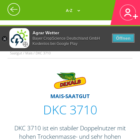
A-Z
Agrar Wetter
Öffnen
Bayer CropScience Deutschland GmbH
Kostenlos bei Google Play
Saatgut / Mais / DKC 3710
MAIS-SAATGUT
DKC 3710
DKC 3710 ist ein stabiler Doppelnutzer mit
hohen Trockenmasse- und sehr hohen