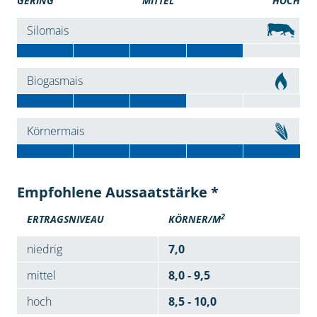
GERING
MITTEL
HOCH
Silomais
Biogasmais
Körnermais
Empfohlene Aussaatstärke *
2
ERTRAGSNIVEAU
KÖRNER/M
niedrig
7,0
mittel
8,0 - 9,5
hoch
8,5 - 10,0