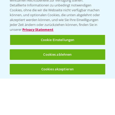
wirksamen Rechtsbehelfe zur Verfügung stehen.
Detaillierte Informationen zu unbedingt notwendigen
Cookies, ohne die wir die Webseite nicht verfügbar machen
Beratung auf WhatsApp
können, und optionalen Cookies, die unten abgelehnt oder
T.
+49 (0)174 346 564 1
akzeptiert werden können, und wie Sie Ihre Einwilligungen
jeder Zeit ändern oder zurückziehen können, finden Sie in
unserer
Privacy Statement
KONTAKT
Cookie Einstellungen
Hilfe in Notfällen
Cookies ablehnen
T.
+49 (0)214/30-20220
Cookies akzeptieren
Öffnen
Bis zu 4 Produkte vergleichen:
(noch 4)
Folgen Sie uns