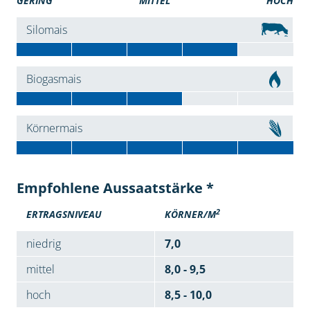
GERING
MITTEL
HOCH
Silomais
Biogasmais
Körnermais
Empfohlene Aussaatstärke *
2
ERTRAGSNIVEAU
KÖRNER/M
niedrig
7,0
mittel
8,0 - 9,5
hoch
8,5 - 10,0