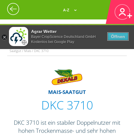
A-Z
Agrar Wetter
Öffnen
Bayer CropScience Deutschland GmbH
Kostenlos bei Google Play
Saatgut / Mais / DKC 3710
MAIS-SAATGUT
DKC 3710
DKC 3710 ist ein stabiler Doppelnutzer mit
hohen Trockenmasse- und sehr hohen