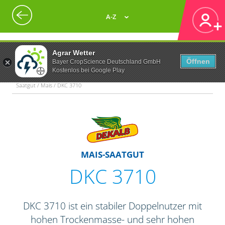
A-Z
Agrar Wetter
Öffnen
Bayer CropScience Deutschland GmbH
Kostenlos bei Google Play
Saatgut / Mais / DKC 3710
MAIS-SAATGUT
DKC 3710
DKC 3710 ist ein stabiler Doppelnutzer mit
hohen Trockenmasse- und sehr hohen