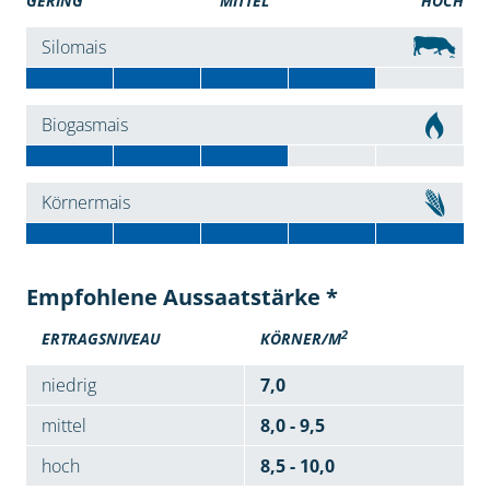
GERING
MITTEL
HOCH
Silomais
Biogasmais
Körnermais
Empfohlene Aussaatstärke *
2
ERTRAGSNIVEAU
KÖRNER/M
niedrig
7,0
mittel
8,0 - 9,5
hoch
8,5 - 10,0