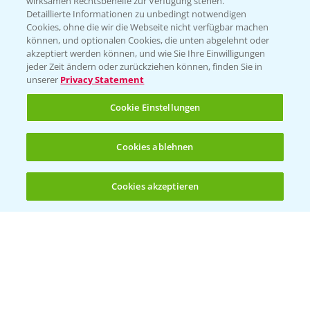
wirksamen Rechtsbehelfe zur Verfügung stehen.
Detaillierte Informationen zu unbedingt notwendigen
Cookies, ohne die wir die Webseite nicht verfügbar machen
Beratung auf WhatsApp
können, und optionalen Cookies, die unten abgelehnt oder
T.
+49 (0)174 346 564 1
akzeptiert werden können, und wie Sie Ihre Einwilligungen
jeder Zeit ändern oder zurückziehen können, finden Sie in
unserer
Privacy Statement
KONTAKT
Cookie Einstellungen
Hilfe in Notfällen
Cookies ablehnen
T.
+49 (0)214/30-20220
Cookies akzeptieren
Öffnen
Bis zu 4 Produkte vergleichen:
(noch 4)
Folgen Sie uns