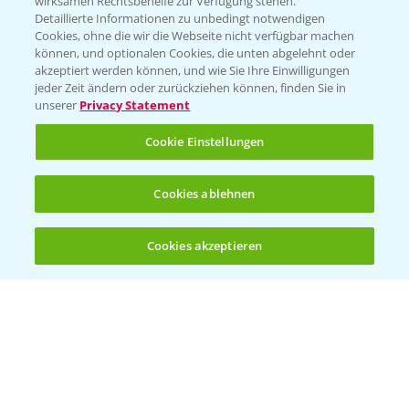
wirksamen Rechtsbehelfe zur Verfügung stehen.
Detaillierte Informationen zu unbedingt notwendigen
Cookies, ohne die wir die Webseite nicht verfügbar machen
Beratung auf WhatsApp
können, und optionalen Cookies, die unten abgelehnt oder
T.
+49 (0)174 346 564 1
akzeptiert werden können, und wie Sie Ihre Einwilligungen
jeder Zeit ändern oder zurückziehen können, finden Sie in
unserer
Privacy Statement
KONTAKT
Cookie Einstellungen
Hilfe in Notfällen
Cookies ablehnen
T.
+49 (0)214/30-20220
Cookies akzeptieren
Öffnen
Bis zu 4 Produkte vergleichen:
(noch 4)
Folgen Sie uns