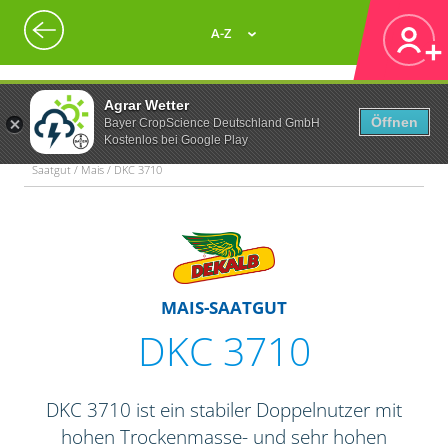
A-Z
Agrar Wetter
Öffnen
Bayer CropScience Deutschland GmbH
Kostenlos bei Google Play
Saatgut / Mais / DKC 3710
MAIS-SAATGUT
DKC 3710
DKC 3710 ist ein stabiler Doppelnutzer mit
hohen Trockenmasse- und sehr hohen