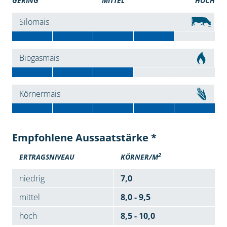
GERING
MITTEL
HOCH
Silomais
Biogasmais
Körnermais
Empfohlene Aussaatstärke *
2
ERTRAGSNIVEAU
KÖRNER/M
niedrig
7,0
mittel
8,0 - 9,5
hoch
8,5 - 10,0