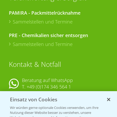
PAMIRA - Packmittelrücknahme
Sammelstellen und Termine
PRE - Chemikalien sicher entsorgen
Sammelstellen und Termine
Kontakt & Notfall
Beratung auf WhatsApp
T.
+49 (0)174 346 564 1
Einsatz von Cookies
KONTAKT
Wir würden gerne optionale Cookies verwenden, um Ihre
Nutzung dieser Website besser zu verstehen, unsere
Hilfe in Notfällen