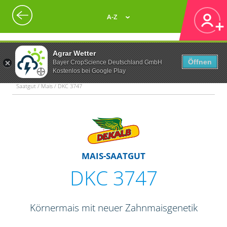
A-Z
Agrar Wetter
Öffnen
Bayer CropScience Deutschland GmbH
Kostenlos bei Google Play
Saatgut / Mais / DKC 3747
MAIS-SAATGUT
DKC 3747
Körnermais mit neuer Zahnmaisgenetik