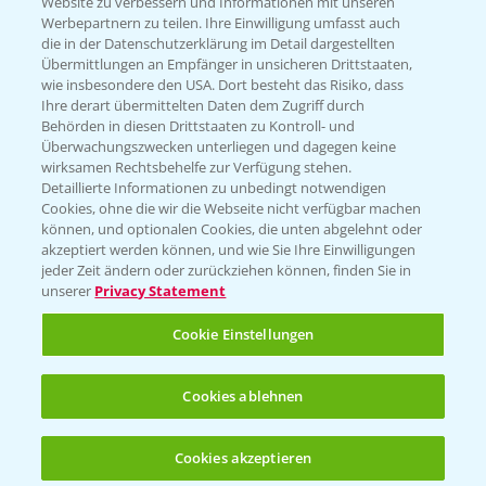
Website zu verbessern und Informationen mit unseren
T.
+49 (0)214/30-20220
Werbepartnern zu teilen. Ihre Einwilligung umfasst auch
die in der Datenschutzerklärung im Detail dargestellten
Übermittlungen an Empfänger in unsicheren Drittstaaten,
wie insbesondere den USA. Dort besteht das Risiko, dass
Ihre derart übermittelten Daten dem Zugriff durch
Behörden in diesen Drittstaaten zu Kontroll- und
Überwachungszwecken unterliegen und dagegen keine
wirksamen Rechtsbehelfe zur Verfügung stehen.
Folgen Sie uns
Detaillierte Informationen zu unbedingt notwendigen
Cookies, ohne die wir die Webseite nicht verfügbar machen
können, und optionalen Cookies, die unten abgelehnt oder
akzeptiert werden können, und wie Sie Ihre Einwilligungen
jeder Zeit ändern oder zurückziehen können, finden Sie in
unserer
Privacy Statement
Cookie Einstellungen
Allgemeine Nutzungsbedingungen
Datenschutzerklärung
Cookies ablehnen
Impressum
Gebrauchshinweise
Cookies akzeptieren
Öffnen
Bis zu 4 Produkte vergleichen:
(noch 4)
© Bayer CropScience Deutschland GmbH