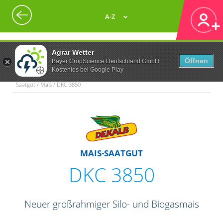
A-Z
Agrar Wetter
Öffnen
Bayer CropScience Deutschland GmbH
Kostenlos bei Google Play
Saatgut / Mais / DKC 3850
MAIS-SAATGUT
DKC 3850
Neuer großrahmiger Silo- und Biogasmais