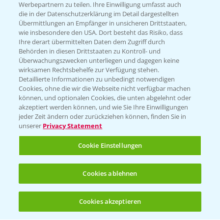
Infos
Werbepartnern zu teilen. Ihre Einwilligung umfasst auch
die in der Datenschutzerklärung im Detail dargestellten
Übermittlungen an Empfänger in unsicheren Drittstaaten,
wie insbesondere den USA. Dort besteht das Risiko, dass
LINKS
Ihre derart übermittelten Daten dem Zugriff durch
Apps
Behörden in diesen Drittstaaten zu Kontroll- und
Überwachungszwecken unterliegen und dagegen keine
Wetter Aktuell
wirksamen Rechtsbehelfe zur Verfügung stehen.
Detaillierte Informationen zu unbedingt notwendigen
Cookies, ohne die wir die Webseite nicht verfügbar machen
BROSCHÜREN
können, und optionalen Cookies, die unten abgelehnt oder
akzeptiert werden können, und wie Sie Ihre Einwilligungen
Ackerbau
jeder Zeit ändern oder zurückziehen können, finden Sie in
unserer
Privacy Statement
Saatgut
Sonderkulturen
Cookie Einstellungen
Verantwortung & Sorgfalt
Cookies ablehnen
PAMIRA - Packmittelrücknahme
Cookies akzeptieren
Öffnen
Bis zu 4 Produkte vergleichen:
(noch 4)
Sammelstellen und Termine