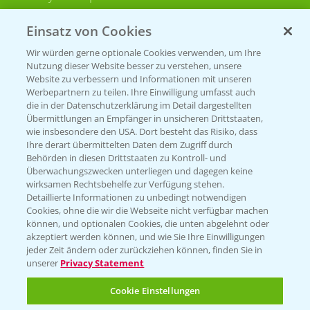
Bayer CropScience Schweiz
Einsatz von Cookies
Presse
Wir würden gerne optionale Cookies verwenden, um Ihre
Vegetables Deutschland
Nutzung dieser Website besser zu verstehen, unsere
Website zu verbessern und Informationen mit unseren
Infos
Werbepartnern zu teilen. Ihre Einwilligung umfasst auch
die in der Datenschutzerklärung im Detail dargestellten
Übermittlungen an Empfänger in unsicheren Drittstaaten,
wie insbesondere den USA. Dort besteht das Risiko, dass
LINKS
Ihre derart übermittelten Daten dem Zugriff durch
Apps
Behörden in diesen Drittstaaten zu Kontroll- und
Überwachungszwecken unterliegen und dagegen keine
Wetter Aktuell
wirksamen Rechtsbehelfe zur Verfügung stehen.
Detaillierte Informationen zu unbedingt notwendigen
Cookies, ohne die wir die Webseite nicht verfügbar machen
BROSCHÜREN
können, und optionalen Cookies, die unten abgelehnt oder
akzeptiert werden können, und wie Sie Ihre Einwilligungen
Ackerbau
jeder Zeit ändern oder zurückziehen können, finden Sie in
unserer
Privacy Statement
Saatgut
Sonderkulturen
Cookie Einstellungen