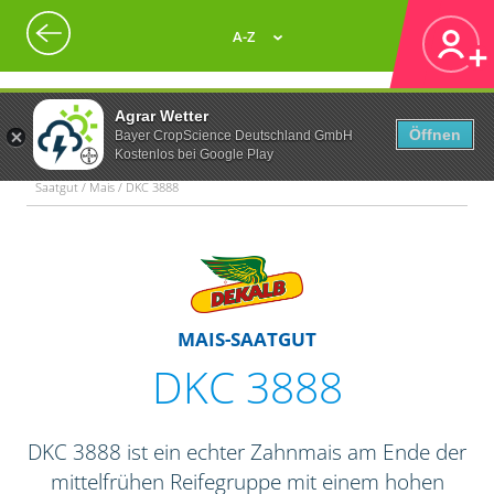
A-Z
Agrar Wetter
Öffnen
Bayer CropScience Deutschland GmbH
Kostenlos bei Google Play
Saatgut / Mais / DKC 3888
MAIS-SAATGUT
DKC 3888
DKC 3888 ist ein echter Zahnmais am Ende der
mittelfrühen Reifegruppe mit einem hohen