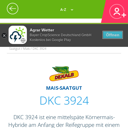
A-Z
Agrar Wetter
Öffnen
Bayer CropScience Deutschland GmbH
Kostenlos bei Google Play
Saatgut / Mais / DKC 3924
MAIS-SAATGUT
DKC 3924
DKC 3924 ist eine mittelspäte Körnermais-
Hybride am Anfang der Reifegruppe mit einem