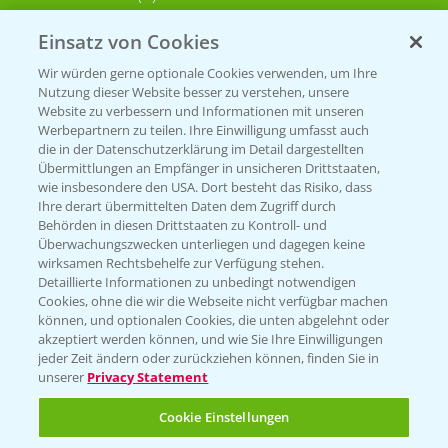
Einsatz von Cookies
KONTAKT
Wir würden gerne optionale Cookies verwenden, um Ihre
Nutzung dieser Website besser zu verstehen, unsere
Hilfe in Notfällen
Website zu verbessern und Informationen mit unseren
T.
+49 (0)214/30-20220
Werbepartnern zu teilen. Ihre Einwilligung umfasst auch
die in der Datenschutzerklärung im Detail dargestellten
Übermittlungen an Empfänger in unsicheren Drittstaaten,
wie insbesondere den USA. Dort besteht das Risiko, dass
Ihre derart übermittelten Daten dem Zugriff durch
Behörden in diesen Drittstaaten zu Kontroll- und
Überwachungszwecken unterliegen und dagegen keine
wirksamen Rechtsbehelfe zur Verfügung stehen.
Folgen Sie uns
Detaillierte Informationen zu unbedingt notwendigen
Cookies, ohne die wir die Webseite nicht verfügbar machen
können, und optionalen Cookies, die unten abgelehnt oder
akzeptiert werden können, und wie Sie Ihre Einwilligungen
jeder Zeit ändern oder zurückziehen können, finden Sie in
unserer
Privacy Statement
Cookie Einstellungen