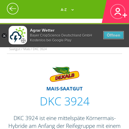
A-Z
Agrar Wetter
Öffnen
Bayer CropScience Deutschland GmbH
Kostenlos bei Google Play
Saatgut / Mais / DKC 3924
MAIS-SAATGUT
DKC 3924
DKC 3924 ist eine mittelspäte Körnermais-
Hybride am Anfang der Reifegruppe mit einem