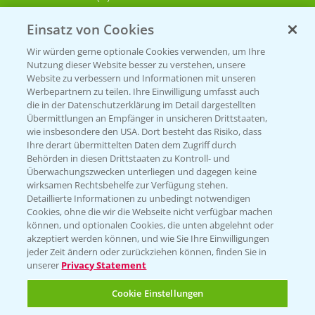
Einsatz von Cookies
KONTAKT
Wir würden gerne optionale Cookies verwenden, um Ihre
Nutzung dieser Website besser zu verstehen, unsere
Hilfe in Notfällen
Website zu verbessern und Informationen mit unseren
T.
+49 (0)214/30-20220
Werbepartnern zu teilen. Ihre Einwilligung umfasst auch
die in der Datenschutzerklärung im Detail dargestellten
Übermittlungen an Empfänger in unsicheren Drittstaaten,
wie insbesondere den USA. Dort besteht das Risiko, dass
Ihre derart übermittelten Daten dem Zugriff durch
Behörden in diesen Drittstaaten zu Kontroll- und
Überwachungszwecken unterliegen und dagegen keine
wirksamen Rechtsbehelfe zur Verfügung stehen.
Folgen Sie uns
Detaillierte Informationen zu unbedingt notwendigen
Cookies, ohne die wir die Webseite nicht verfügbar machen
können, und optionalen Cookies, die unten abgelehnt oder
akzeptiert werden können, und wie Sie Ihre Einwilligungen
jeder Zeit ändern oder zurückziehen können, finden Sie in
unserer
Privacy Statement
Cookie Einstellungen