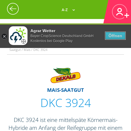
A-Z
Agrar Wetter
Öffnen
Bayer CropScience Deutschland GmbH
Kostenlos bei Google Play
Saatgut / Mais / DKC 3924
MAIS-SAATGUT
DKC 3924
DKC 3924 ist eine mittelspäte Körnermais-
Hybride am Anfang der Reifegruppe mit einem