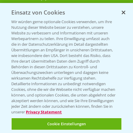
Einsatz von Cookies
KONTAKT
Wir würden gerne optionale Cookies verwenden, um Ihre
Nutzung dieser Website besser zu verstehen, unsere
Hilfe in Notfällen
Website zu verbessern und Informationen mit unseren
T.
+49 (0)214/30-20220
Werbepartnern zu teilen. Ihre Einwilligung umfasst auch
die in der Datenschutzerklärung im Detail dargestellten
Übermittlungen an Empfänger in unsicheren Drittstaaten,
wie insbesondere den USA. Dort besteht das Risiko, dass
Ihre derart übermittelten Daten dem Zugriff durch
Behörden in diesen Drittstaaten zu Kontroll- und
Überwachungszwecken unterliegen und dagegen keine
wirksamen Rechtsbehelfe zur Verfügung stehen.
Folgen Sie uns
Detaillierte Informationen zu unbedingt notwendigen
Cookies, ohne die wir die Webseite nicht verfügbar machen
können, und optionalen Cookies, die unten abgelehnt oder
akzeptiert werden können, und wie Sie Ihre Einwilligungen
jeder Zeit ändern oder zurückziehen können, finden Sie in
unserer
Privacy Statement
Cookie Einstellungen